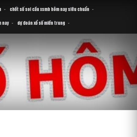
n
chốt số soi cầu xsmb hôm nay siêu chuẩn
m nay
dự đoán xổ số miền trung