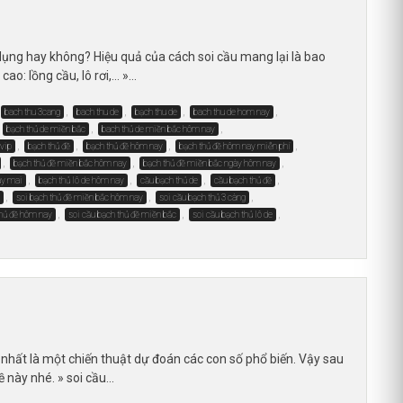
miền
bắc
cao
cấp
dụng hay không? Hiệu quả của cách soi cầu mang lại là bao
cao: lồng cầu, lô rơi,… »…
,
,
,
,
bach thu 3cang
bach thu de
bạch thu de
bach thu de hom nay
,
,
,
bạch thủ de miền bắc
bach thủ de miền bắc hôm nay
,
,
,
,
 vip
bạch thủ đề
bạch thủ đề hôm nay
bạch thủ đề hôm nay miễn phí
,
,
,
bạch thủ đề miền bắc hôm nay
bạch thủ đề miền bắc ngày hôm nay
,
,
,
,
ày mai
bạch thủ lô de hôm nay
cầu bạch thủ de
cầu bạch thủ đề
,
,
,
soi bạch thủ đề miền bắc hôm nay
soi cầu bạch thủ 3 càng
,
,
,
thủ đề hôm nay
soi cầu bạch thủ đề miền bắc
soi cầu bạch thủ lô de
 nhất là một chiến thuật dự đoán các con số phổ biến. Vậy sau
ề này nhé. » soi cầu…