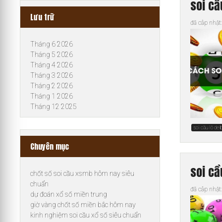
soi c
Lưu trữ
đã câp nhật
Tháng 6 2026
Tháng 5 2026
Tháng 4 2026
Tháng 3 2026
Tháng 2 2026
Tháng 1 2026
Tháng 12 2025
soi cầu lô de 
Chuyên mục
soi cầ
chốt số soi cầu xsmb hôm nay siêu
chuẩn
đã câp nhật
dự đoán xổ số miền trung
giờ vàng chốt số miền bắc hôm nay
kinh nghiệm soi cầu xổ số siêu chuẩn