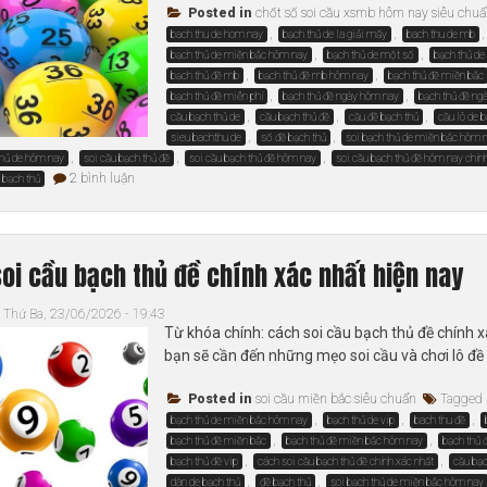
Posted in
chốt số soi cầu xsmb hôm nay siêu chu
,
,
bach thu de hom nay
bạch thủ de la giải mấy
bach thu de mb
,
,
bạch thủ de miền bắc hôm nay
bạch thủ de một số
bạch thủ de
,
,
bạch thủ đề mb
bạch thủ đề mb hôm nay
bạch thủ đề miền bắc
,
,
bạch thủ đề miễn phí
bạch thủ đề ngày hôm nay
bạch thủ đề ng
,
,
,
cầu bạch thủ de
cầu bạch thủ đề
cầu đề bạch thủ
cầu lô de 
,
,
sieu bachthu de
số đề bạch thủ
soi bạch thủ de miền bắc hôm 
,
,
,
thủ de hôm nay
soi cầu bạch thủ đề
soi cầu bạch thủ đề hôm nay
soi cầu bạch thủ đề hôm nay chín
ở
2 bình luận
e bạch thủ
soi
cầu
bạch
thủ
đề
oi cầu bạch thủ đề chính xác nhất hiện nay
hôm
nay
chính
xác
:
Thứ Ba, 23/06/2026 - 19:43
nhất
Từ khóa chính: cách soi cầu bạch thủ đề chính x
bạn sẽ cần đến những mẹo soi cầu và chơi lô đề
Posted in
soi cầu miền bắc siêu chuẩn
Tagged
,
,
,
bạch thủ de miền bắc hôm nay
bạch thủ de vip
bach thu đề
,
,
bạch thủ đề miền bắc
bạch thủ đề miền bắc hôm nay
bạch thủ 
,
,
bạch thủ đề vip
cách soi cầu bạch thủ đề chính xác nhất
cầu bạc
,
,
dàn de bạch thủ
đề bạch thủ
soi bạch thủ de miền bắc hôm nay