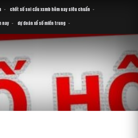
n
chốt số soi cầu xsmb hôm nay siêu chuẩn
m nay
dự đoán xổ số miền trung