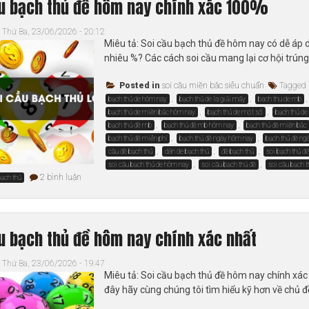
ầu bạch thủ đề hôm nay chính xác 100%
:
Thứ Ba, 23/06/2026 - 20:12
Miêu tả: Soi cầu bạch thủ đề hôm nay có dễ áp 
nhiêu %? Các cách soi cầu mang lại cơ hội trúng 
Posted in
soi cầu miền bắc siêu chuẩn
Tagged
,
,
bạch thủ de hôm nay
bạch thủ de la giải mấy
bach thu de mb
,
,
bạch thủ de miền bắc hôm nay
bạch thủ de một số
bạch thủ de
,
,
bạch thủ đề mb
bạch thủ đề mb hôm nay
bạch thủ đề miền bắc
,
,
bạch thủ đề miễn phí
bạch thủ đề ngày hôm nay
bạch thủ đề ng
,
,
,
cầu đề bạch thủ
dàn de bạch thủ
đề bạch thủ
soi bạch thủ đề
,
,
soi cầu bạch thủ de hôm nay
soi cầu bạch thủ đề
soi cầu bạch 
ở
2 bình luận
bạch thủ
soi
cầu
bạch
thủ
đề
u bạch thủ đề hôm nay chính xác nhất
hôm
nay
chính
xác
:
Thứ Ba, 23/06/2026 - 19:47
1002
Miêu tả: Soi cầu bạch thủ đề hôm nay chính xác
đây hãy cùng chúng tôi tìm hiểu kỹ hơn về chủ đ