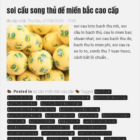
soi cầu song thủ đề miền bắc cao cấp
đã câp nhật:
Thứ Sáu, 07/08/2026 - 19:36
soi cau loto bach thu mb, soi
cầu lo bạch thủ, cau lo mien bac
chuan nhat, soi cau bach thu de,
bach thu lo mien phi, soi cau ra
so lo to, xsmb thu 7 tuan truoc,
cách bắt lô chuẩn…
Posted in
soi cầu miền bắc cao cấp
Tagged
,
bach thu đề
,
,
,
,
bạch thủ đề chuẩn
bạch thủ đề hôm nay
bạch thủ đề mb
bạch thủ đề mb hôm nay
,
,
bạch thủ đề miền bắc
bạch thủ đề miền bắc miễn phí
,
,
bạch thủ đề miền bắc ngày hôm nay
bạch thủ đề miền bắc siêu vip
,
,
,
,
bạch thủ đề miền bắc vip
bạch thủ đề ngày mai
bạch thủ lô đề
bach thu lo mien phi
,
,
,
,
bach thu mb
bạch thủ miền bắc
bắt bạch thủ đề
cách bắt chạm đề chuẩn
,
,
,
cách bắt lô chính xác
cách bắt lô chuẩn 100
cách chơi lô đề hiệu quả
,
,
,
cach danh de hieu qua
cách soi cầu đề toàn tập
cách soi cầu lô mới nhất
,
,
,
,
cách soi đề chính xác nhất
cách tìm cầu lô
cách tính lô bạch thủ
cầu bạch thủ đề