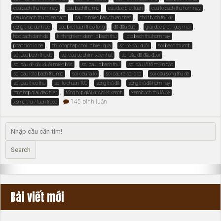
,
,
,
,
cau bach thu hom nay
cau bachthu mb
cau dac biet tuan
cau lo bach thu hom nay
,
,
,
cau lo bach thu mien nam
cau lo mien bac chuan nhat
chốt bạch thủ đề
,
,
,
,
cong thuc danh de
dac biet tuan theo tong
đề đầu đuôi
giai dac biet ngay mai
,
,
,
hoc cach danh de
kinh nghiem danh lo bach thu
loto bach thu hom nay
,
,
,
,
phan tich lo de
phuong phap choi lo hieu qua
số đề đầu đuôi
soi bach thu mb
,
,
,
soi cau bach thu de
soi cau de chinh xac nhat
soi cầu đề đầu đuôi
,
,
,
soi cầu đề đầu đuôi miền bắc
soi cau lo bach thu
soi cầu lô tô miền bắc
,
,
,
,
soi cau loto bach thu mb
soi cau ra lo
soi cau ra so lo to
soi cầu song thủ đề
,
,
,
,
soi cau theo thu
soi lo chuan 100
song thủ đề
song thủ đề hôm nay
,
,
,
tong hop giai dac biet
tổng hợp giải đặc biệt xsmb
xem bạch thủ lô đề
ở
145 bình luận
xsmb thu 7 tuan truoc
soi
cầu
song
thủ
đề
miền
bắc
Search
cao
cấp
Bài viết mới