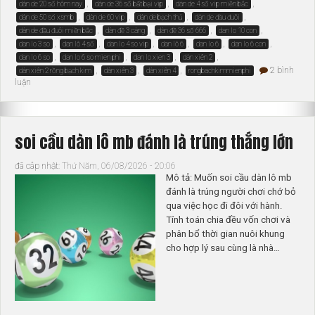
,
,
,
dàn de 20 số hôm nay
dàn de 36 số bất bại vip
dàn de 4 số vip miền bắc
,
,
,
,
dàn de 50 số xsmb
dàn de 60 vip
dàn de bạch thủ
dàn de đầu đuôi
,
,
,
,
dàn de đầu đuôi miền bắc
dàn đề 3 càng
dàn đề 36 số 666
dan lo 10 con
,
,
,
,
,
,
dan lo 3 so
dan lô 4 số
dan lo 4 so vip
dan lô 6
dan lo 6
dan lo 6 con
,
,
,
,
dan lo 6 so
dan lo 6 so mien phi
dan lo xien 3
dàn xiên 2
,
,
,
2 bình
dàn xiên 2 rồng bạch kim
dàn xiên 3
dàn xiên 4
rongbachkimmienphi
ở
luận
cách
soi
cầu
dàn
lô
soi cầu dàn lô mb đánh là trúng thắng lớn
mb
chính
xác
đã câp nhật:
Thứ Năm, 06/08/2026 - 20:06
nhất
Mô tả: Muốn soi cầu dàn lô mb
đây
rồi
đánh là trúng người chơi chớ bỏ
qua việc học đi đôi với hành.
Tính toán chia đều vốn chơi và
phân bổ thời gian nuôi khung
cho hợp lý sau cùng là nhà…