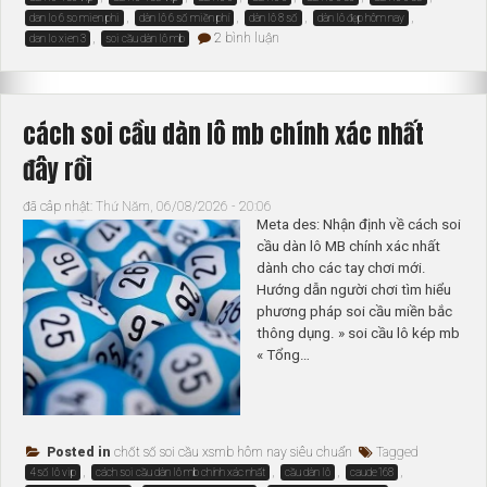
,
,
,
,
dan lo 6 so mien phi
dàn lô 6 số miền phí
dàn lô 8 số
dàn lô đẹp hôm nay
ở
,
2 bình luận
dan lo xien 3
soi cầu dàn lô mb
soi
cầu
dàn
lô
mb
cách soi cầu dàn lô mb chính xác nhất
chính
xác
99,992
đây rồi
đã câp nhật:
Thứ Năm, 06/08/2026 - 20:06
Meta des: Nhận định về cách soi
cầu dàn lô MB chính xác nhất
dành cho các tay chơi mới.
Hướng dẫn người chơi tìm hiểu
phương pháp soi cầu miền bắc
thông dụng. » soi cầu lô kép mb
« Tổng…
Posted in
chốt số soi cầu xsmb hôm nay siêu chuẩn
Tagged
,
,
,
,
4 số lô vip
cách soi cầu dàn lô mb chính xác nhất
cầu dàn lô
caude168