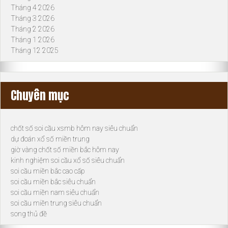
Tháng 4 2026
Tháng 3 2026
Tháng 2 2026
Tháng 1 2026
Tháng 12 2025
Chuyên mục
chốt số soi cầu xsmb hôm nay siêu chuẩn
dự đoán xổ số miền trung
giờ vàng chốt số miền bắc hôm nay
kinh nghiệm soi cầu xổ số siêu chuẩn
soi cầu miền bắc cao cấp
soi cầu miền bắc siêu chuẩn
soi cầu miền nam siêu chuẩn
soi cầu miền trung siêu chuẩn
song thủ đề