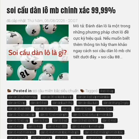
soi cầu dàn lô mb chính xác 99,99%
đã câp nhật:
Thứ Năm, 06/08/2026 - 20:07
Mô tả: Đánh dàn lô là một trong
những phương pháp chơi lô đề
cực kỳ hiệu quả. Nếu muốn biết
thêm thông tin hãy tham khảo
ngay cách soi cầu dàn lô mb chi
tiết dưới đây. » soi cầu 88…
Posted in
soi cầu miền bắc siêu chuẩn
Tagged
,
4 số lô vip
,
,
,
dàn de 20 số hôm nay
dàn de 36 số bất bại vip
dàn de 4 số vip miền bắc
,
,
,
,
,
dàn de 60 vip
dàn de 64 số
dàn de bạch thủ
dàn de đầu đuôi
dàn de khung 2 ngày
,
,
,
,
,
dàn đề 36 số 666
dàn đề 36 số 799
dàn lô
dàn lô 10 số
dan lo 10 so
,
,
,
dàn lô 10 số cao cấp
dàn lô 10 số miền phí
dàn lô 10 số siêu víp miền bắc
,
,
,
,
,
dàn lô 10 số vip
dan lo 3 so
dàn lô 3 số
dàn lô 3 số lộc trời
dàn lô 4 số
,
,
,
,
dan lô 4 số
dan lo 4 so
dàn lô 4 số 888
dàn lô 4 số mb miễn phí
,
,
,
dàn lô 4 số miền bắc
dàn lô 4 số miền bắc miễn phí
dàn lô 4 số miền phí miền bắc
,
,
,
,
,
,
dan lo 4 so vip
dàn lô 4 số vip
dan lo 6
dan lô 6
dan lo 6 so
dàn lô 6 số