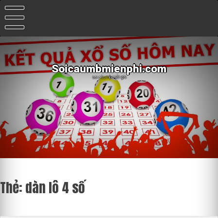
Skip
to
content
Soicaumbmienphi.com
soi cầu mb miễn phí
Thẻ:
dàn lô 4 số