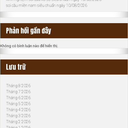
soi cầu miền nam siêu chuẩn ngày 10/08/2026
Phản hồi gần đây
Không có bình luận nào để hiển thị.
Lưu trữ
Tháng 8 2026
Tháng 7 2026
Tháng 6 2026
Tháng 5 2026
Tháng 4 2026
Tháng 3 2026
Tháng 2 2026
Tháng 1 2026