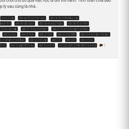
ời chơi chớ bỏ qua việc học đi đôi với hành. Tính toán chia đều
p lý sau cùng là nhà…
,
,
,
4 số lô vip
dàn de 20 số hôm nay
dàn de 36 số bất bại vip
,
,
,
,
 bạch thủ
dàn de đầu đuôi
dàn de khung 2 ngày
dàn đề 36 số 666
,
,
,
 10 số cao cấp
dàn lô 10 số miền phí
dàn lô 10 số siêu víp miền bắc
,
,
,
,
,
dan lo 4 so
dan lô 4 số
dàn lô 4 số
dàn lô 4 số 888
dàn lô 4 số mb miễn phí
,
,
,
,
,
số miền phí miền bắc
dan lo 4 so vip
dan lo 6
dan lô 6
dan lo 6 so
,
,
,
2
 8 số
dàn lô đẹp hôm nay
dan lo xien 3
soi cầu dàn lô mb đánh là trúng