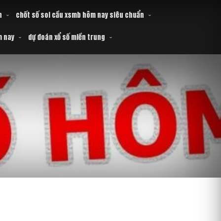
n
chốt số soi cầu xsmb hôm nay siêu chuẩn
m nay
dự đoán xổ số miền trung