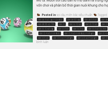
Mô tả: Muốn soi cầu dàn lô mb đánh là trúng ngư
vốn chơi và phân bổ thời gian nuôi khung cho hợ
Posted in
soi cầu miền bắc siêu chuẩn
Tagged
,
,
,
dàn de 4 số vip miền bắc
dàn de 60 vip
dàn de 64 số
dàn de
,
,
,
,
dàn đề 36 số 799
dàn lô
dan lo 10 so
dàn lô 10 số
dàn lô
,
,
,
dàn lô 10 số vip
dàn lô 3 số
dan lo 3 so
dàn lô 3 số lộc trời
,
,
,
dàn lô 4 số miền bắc
dàn lô 4 số miền bắc miễn phí
dàn lô 4 
,
,
,
dàn lô 6 số
dàn lô 6 số miền phí
dan lo 6 so mien phi
dàn lô
ở
bình luận
soi
cầu
dàn
lô
mb
đánh
là
trúng
thắng
lớn