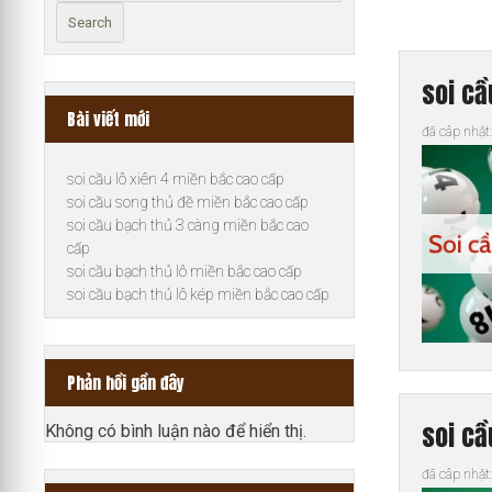
Search
soi c
Bài viết mới
đã câp nhật
soi cầu lô xiên 4 miền bắc cao cấp
soi cầu song thủ đề miền bắc cao cấp
soi cầu bạch thủ 3 càng miền bắc cao
cấp
soi cầu bạch thủ lô miền bắc cao cấp
soi cầu bạch thủ lô kép miền bắc cao cấp
Phản hồi gần đây
soi cầ
Không có bình luận nào để hiển thị.
đã câp nhật