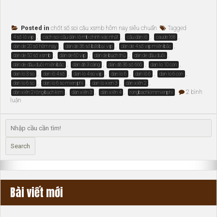
Posted in
chốt số soi cầu xsmb hôm nay siêu chuẩn
Tagged
,
,
,
,
4 số lô vip
cách soi cầu dàn lô mb chính xác nhất
cầu dàn lô
caude168
,
,
,
dàn de 20 số hôm nay
dàn de 36 số bất bại vip
dàn de 4 số vip miền bắc
,
,
,
,
dàn de 50 số xsmb
dàn de 60 vip
dàn de bạch thủ
dàn de đầu đuôi
,
,
,
,
dàn de đầu đuôi miền bắc
dàn đề 3 càng
dàn đề 36 số 666
dan lo 10 con
,
,
,
,
,
,
dan lo 3 so
dan lô 4 số
dan lo 4 so vip
dan lo 6
dan lô 6
dan lo 6 con
,
,
,
,
dan lo 6 so
dan lo 6 so mien phi
dan lo xien 3
dàn xiên 2
,
,
,
2 bình
dàn xiên 2 rồng bạch kim
dàn xiên 3
dàn xiên 4
rongbachkimmienphi
ở
luận
cách
soi
cầu
dàn
lô
mb
Search
chính
xác
nhất
đây
rồi
Bài viết mới